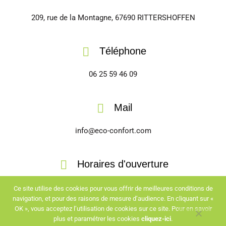
209, rue de la Montagne, 67690 RITTERSHOFFEN
Téléphone
06 25 59 46 09
Mail
info@eco-confort.com
Horaires d'ouverture
Sur RDV du lundi au vendredi
Ce site utilise des cookies pour vous offrir de meilleures conditions de
8h30 - 12h & 13h30 - 18h
navigation, et pour des raisons de mesure d’audience. En cliquant sur «
OK », vous acceptez l’utilisation de cookies sur ce site. Pour en savoir
Sans RDV les vendredis
plus et paramétrer les cookies
cliquez-ici
.
8h30 - 12h30 & 14h - 18h