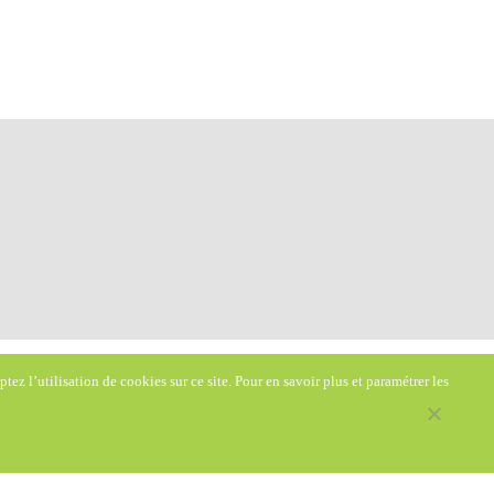
ez l’utilisation de cookies sur ce site. Pour en savoir plus et paramétrer les
Horaires d'ouverture
Sur RDV du lundi au vendredi
8h30 - 12h & 13h30 - 18h