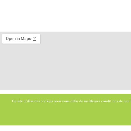
Ce site utilise des cookies pour vous offrir de meilleures conditions de navi
Adresse
Téléphone
209, rue de la Montagne, 67690
06 25 59 46 09
RITTERSHOFFEN