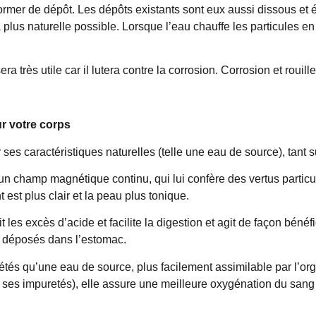
ormer de dépôt. Les dépôts existants sont eux aussi dissous et 
a plus naturelle possible. Lorsque l’eau chauffe les particules e
sera très utile car il lutera contre la corrosion. Corrosion et rouill
ur votre corps
r ses caractéristiques naturelles (telle une eau de source), tan
 champ magnétique continu, qui lui confère des vertus partic
nt est plus clair et la peau plus tonique.
es excès d’acide et facilite la digestion et agit de façon bénéf
 déposés dans l’estomac.
s qu’une eau de source, plus facilement assimilable par l’organ
ses impuretés), elle assure une meilleure oxygénation du sang e