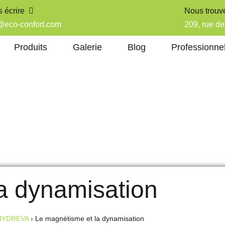
 écrire
Nous trouv
@eco-confort.com
209, rue 
Produits
Galerie
Blog
Professionne
a dynamisation
 HYDREVA
›
Le magnétisme et la dynamisation