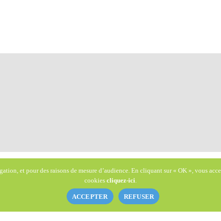
gation, et pour des raisons de mesure d’audience. En cliquant sur « OK », vous accept
Mail
cookies
cliquez-ici
.
ACCEPTER
REFUSER
info@eco-confort.com