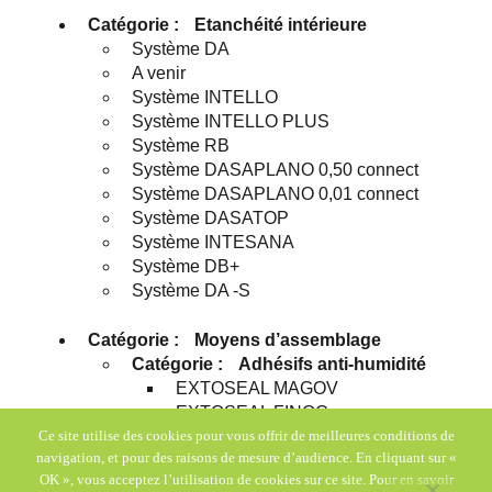
Catégorie :
Etanchéité intérieure
Système DA
A venir
Système INTELLO
Système INTELLO PLUS
Système RB
Système DASAPLANO 0,50 connect
Système DASAPLANO 0,01 connect
Système DASATOP
Système INTESANA
Système DB+
Système DA -S
Catégorie :
Moyens d’assemblage
Catégorie :
Adhésifs anti-humidité
EXTOSEAL MAGOV
EXTOSEAL FINOC
EXTOSEAL ENCORS
Ce site utilise des cookies pour vous offrir de meilleures conditions de
navigation, et pour des raisons de mesure d’audience. En cliquant sur «
OK », vous acceptez l’utilisation de cookies sur ce site. Pour en savoir
Catégorie :
Adhésifs et solutions de