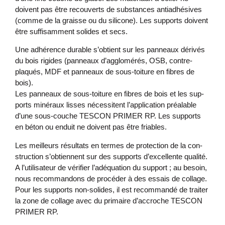
doivent pas être re­couverts de sub­stances an­ti­ad­hés­ives
(comme de la graisse ou du sil­ic­one). Les sup­ports doivent
être suf­f­is­am­ment solides et secs.
Une ad­hérence dur­able s’ob­tient sur les pan­neaux dérivés
du bois ri­gides (pan­neaux d’ag­glom­érés, OSB, contre­
plaqués, MDF et pan­neaux de sous-toit­ure en fibres de
bois).
Les pan­neaux de sous-toit­ure en fibres de bois et les sup­
ports minéraux lisses né­ces­sit­ent l’ap­plic­a­tion préal­able
d’une sous-couche TESCON PRIMER RP. Les sup­ports
en béton ou en­duit ne doivent pas être fri­ables.
Les meil­leurs ré­sultats en ter­mes de pro­tec­tion de la con­
struc­tion s’ob­tiennent sur des sup­ports d’ex­cel­lente qual­ité.
A l’util­isateur de véri­fi­er l’adéqua­tion du sup­port ; au be­soin,
nous re­com­mandons de procéder à des es­sais de col­lage.
Pour les sup­ports non-solides, il est re­com­mandé de traiter
la zone de col­lage avec du primaire d’ac­croche TESCON
PRIMER RP.