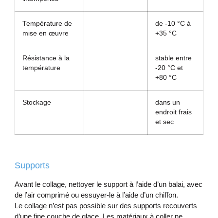
Température de
de -10 °C à
mise en œuvre
+35 °C
Résistance à la
stable entre
température
-20 °C et
+80 °C
Stockage
dans un
endroit frais
et sec
Supports
Av­ant le col­lage, nettoy­er le sup­port à l’aide d’un balai, avec
de l’air comprimé ou es­suy­er-le à l’aide d’un chif­fon.
Le col­lage n’est pas pos­sible sur des sup­ports re­couverts
d’une fine couche de glace. Les matéri­aux à coller ne