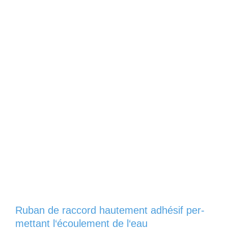
Ruban de rac­cord haute­ment ad­hésif per­
met­tant l‘écoule­ment de l‘eau