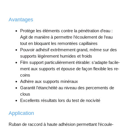
Avantages
Protège les élé­ments contre la pénétra­tion d‘eau :
Agit de man­ière à per­mettre l‘écoule­ment de l‘eau
tout en blo­quant les re­montées ca­pil­laires
Pouvoir ad­hésif ex­trêm­ement grand, même sur des
sup­ports légère­ment hu­mides et froids
Film sup­port par­ticulière­ment étir­able: s‘ad­apte fa­cile­
ment aux sup­ports et épouse de façon flex­ible les re­
coins
Ad­hère aux sup­ports minéraux
Garantit l’étanchéité au niveau des perce­ments de
clous
Ex­cel­lents ré­sultats lors du test de nociv­ité
Application
Ruban de rac­cord à haute ad­hé­sion per­met­tant l‘écoule­