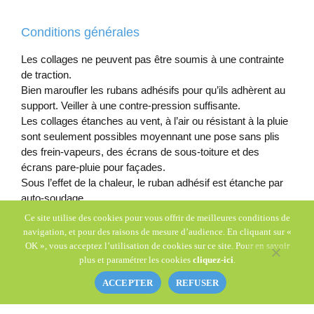
Conditions générales
Les collages ne peuvent pas être soumis à une contrainte
de traction.
Bien maroufler les rubans adhésifs pour qu’ils adhèrent au
support. Veiller à une contre-pression suffisante.
Les collages étanches au vent, à l’air ou résistant à la pluie
sont seulement possibles moyennant une pose sans plis
des frein-vapeurs, des écrans de sous-toiture et des
écrans pare-pluie pour façades.
Sous l’effet de la chaleur, le ruban adhésif est étanche par
auto-soudage.
Ce site utilise des cookies pour vous offrir de meilleures conditions de
navigation, et pour des raisons de mesure d’audience. En cliquant sur «
OK », vous acceptez l’utilisation de cookies sur ce site. Pour en savoir
plus et paramétrer les cookies
cliquez-ici
.
ACCEPTER
REFUSER