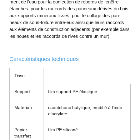
ment de l’eau pour la con­fec­tion de re­bords de fenêtre
étanches, pour les rac­cords des pan­neaux dérivés du bois
aux sup­ports minéraux lisses, pour le col­lage des pan­
neaux de sous-toit­ure entre-eux ain­si que leurs rac­cords
aux élé­ments de con­struc­tion ad­ja­cents (par ex­emple dans
les noues et les rac­cords de rives contre un mur).
Caractéristiques techniques
Tissu
Support
film support PE élastique
Matériau
caoutchouc butylique, modifié à l’aide
d’acrylate
Papier
film PE siliconé
transfert