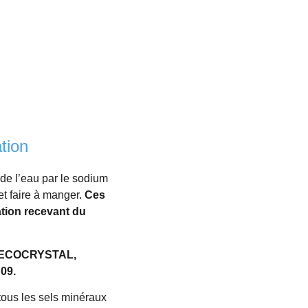
ation
de l’eau par le sodium
 et faire à manger.
Ces
ation recevant du
ECOCRYSTAL,
 09.
e tous les sels minéraux