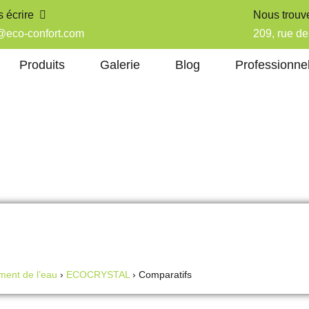
 écrire
Nous trouv
@eco-confort.com
209, rue 
Produits
Galerie
Blog
Professionne
ment de l’eau
›
ECOCRYSTAL
›
Comparatifs