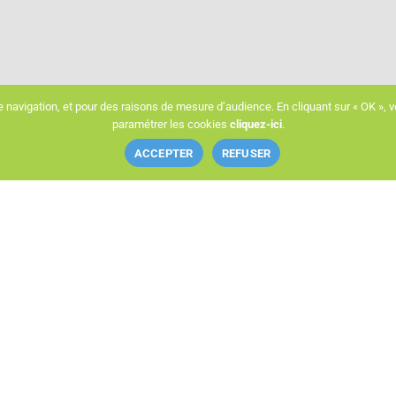
e navigation, et pour des raisons de mesure d’audience. En cliquant sur « OK », vo
paramétrer les cookies
cliquez-ici
.
ACCEPTER
REFUSER
Mail
info@eco-confort.com
que de confidentialité