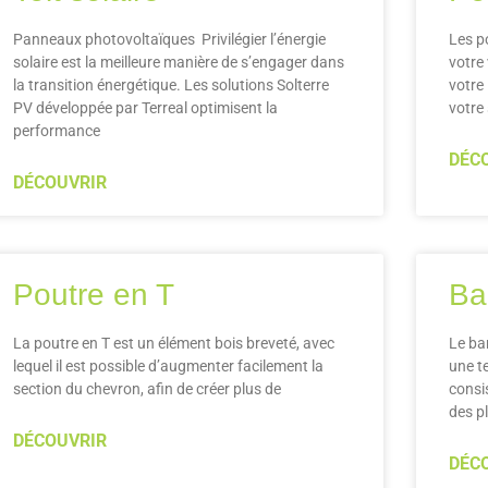
Panneaux photovoltaïques Privilégier l’énergie
Les p
solaire est la meilleure manière de s’engager dans
votre
la transition énergétique. Les solutions Solterre
votre
PV développée par Terreal optimisent la
votre
performance
DÉC
DÉCOUVRIR
Poutre en T
Ba
La poutre en T est un élément bois breveté, avec
Le ba
lequel il est possible d’augmenter facilement la
une t
section du chevron, afin de créer plus de
consi
des p
DÉCOUVRIR
DÉC