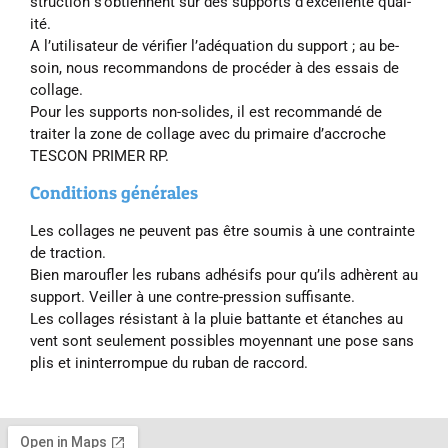
struc­tion s’ob­tiennent sur des sup­ports d’ex­cel­lente qual­
ité.
A l’util­isateur de véri­fi­er l’adéqua­tion du sup­port ; au be­
soin, nous re­com­mandons de procéder à des es­sais de
col­lage.
Pour les sup­ports non-solides, il est re­com­mandé de
traiter la zone de col­lage avec du primaire d’ac­croche
TESCON PRIMER RP.
Conditions générales
Les collages ne peuvent pas être soumis à une contrainte
de traction.
Bien maroufler les rubans adhésifs pour qu’ils adhèrent au
support. Veiller à une contre-pression suffisante.
Les collages résistant à la pluie battante et étanches au
vent sont seulement possibles moyennant une pose sans
plis et ininterrompue du ruban de raccord.