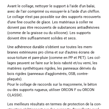
Av­ant le col­lage, nettoy­er le sup­port à l’aide d’un balai,
avec de l’air comprimé ou es­suy­er-le à l’aide d’un chif­fon.
Le col­lage n’est pas pos­sible sur des sup­ports re­couverts
d’une fine couche de glace. Les matéri­aux à coller ne
doivent pas être re­couverts de sub­stances an­ti­ad­hés­ives
(comme de la graisse ou du sil­ic­one). Les sup­ports
doivent être suf­f­is­am­ment solides et secs.
Une ad­hérence dur­able s’ob­tient sur toutes les mem­
branes ex­térieures pro clima et sur d’autres écrans de
sous-toit­ure et pare-plu­ie (comme en PP et PET). Les col­
lages peuvent se faire sur le bois raboté et/ou verni, les
matières syn­thétiques ri­gides, les pan­neaux dérivés du
bois ri­gides (pan­neaux d’ag­glom­érés, OSB, contre­
plaqués).
Pour le col­lage de rac­cords sur la maçon­ner­ie, le béton
ou des sup­ports ru­gueux, util­iser OR­CON F ou OR­CON
CLAS­SIC.
Les meil­leurs ré­sultats en ter­mes de pro­tec­tion de la con­