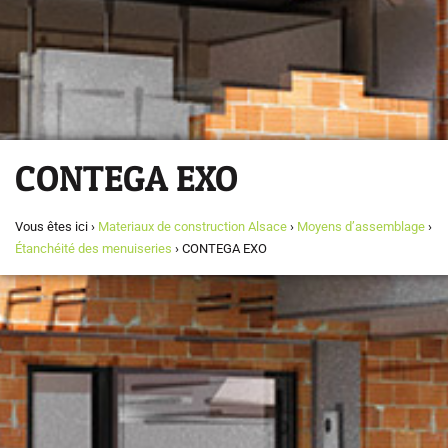
CONTEGA EXO
Vous êtes ici ›
Materiaux de construction Alsace
›
Moyens d’assemblage
›
Étanchéité des menuiseries
›
CONTEGA EXO