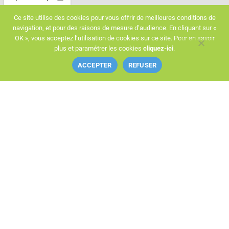
Ce site utilise des cookies pour vous offrir de meilleures conditions de
navigation, et pour des raisons de mesure d’audience. En cliquant sur «
OK », vous acceptez l’utilisation de cookies sur ce site. Pour en savoir
plus et paramétrer les cookies
cliquez-ici
.
ACCEPTER
REFUSER
Adresse
209, rue de la Montagne, 67690 RITTERSHOFFEN
Téléphone
06 25 59 46 09