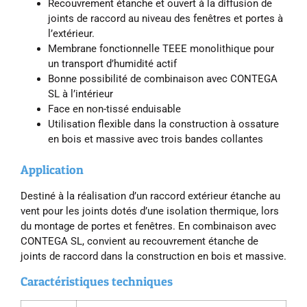
Re­couvre­ment étanche et ouvert à la dif­fu­sion de
joints de rac­cord au niveau des fenêtres et por­tes à
l’ex­térieur.
Mem­brane fonc­tion­nelle TEEE mono­lith­ique pour
un trans­port d’hu­mid­ité ac­tif
Bonne pos­sib­il­ité de com­binais­on avec CON­TEGA
SL à l’in­térieur
Face en non-tis­sé en­duis­able
Util­isa­tion flex­ible dans la con­struc­tion à ossat­ure
en bois et massive avec trois bandes col­lantes
Application
Des­tiné à la réal­isa­tion d’un rac­cord ex­térieur étanche au
vent pour les joints dotés d’une isol­a­tion ther­mique, lors
du mont­age de por­tes et fenêtres. En com­binais­on avec
CON­TEGA SL, con­vi­ent au re­couvre­ment étanche de
joints de rac­cord dans la con­struc­tion en bois et massive.
Caractéristiques techniques