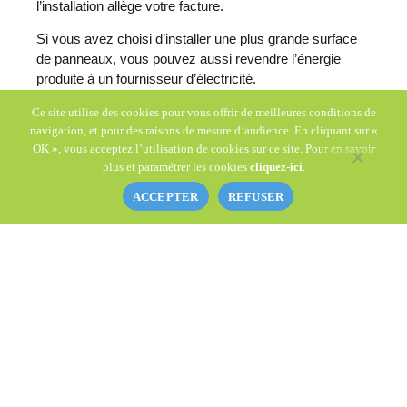
l’installation allège votre facture.
Si vous avez choisi d’installer une plus grande surface
de panneaux, vous pouvez aussi revendre l’énergie
produite à un fournisseur d’électricité.
Si vous habitez dans la moitié Nord de la France, ne
Ce site utilise des cookies pour vous offrir de meilleures conditions de
navigation, et pour des raisons de mesure d’audience. En cliquant sur «
vous laissez pas freiner par les idées reçues. Installer
OK », vous acceptez l’utilisation de cookies sur ce site. Pour en savoir
des panneaux solaires dans le Nord est pertinent et
plus et paramétrer les cookies
cliquez-ici
.
rentable. Il convient avant tout de choisir des panneaux
de qualité qui dureront dans le temps. Cela vous
ACCEPTER
REFUSER
permettra ainsi de maîtriser vos coûts lors de
l’installation et des travaux d’entretien par la suite.
Vous souhaitez avoir de plus amples
informations,
contactez-nous
.